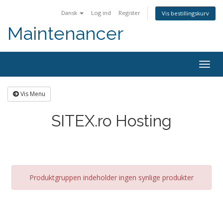
Dansk
Log ind
Register
Vis bestillingskurv
Maintenancer
Togg
navig
Vis Menu
SITEX.ro Hosting
Produktgruppen indeholder ingen synlige produkter