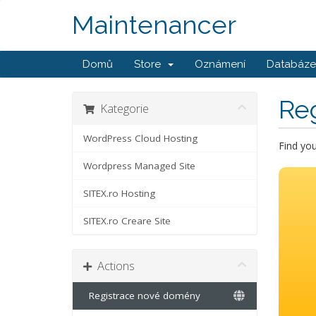
Maintenancer
Domů
Store
Oznámení
Databáze 
Re
Kategorie
WordPress Cloud Hosting
Find yo
Wordpress Managed Site
SITEX.ro Hosting
SITEX.ro Creare Site
Actions
Registrace nové domény