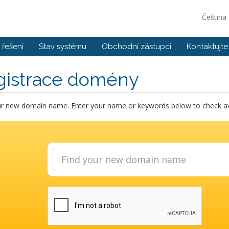
Čeština
řešení
Stav systému
Obchodní zástupci
Kontaktujte
gistrace domény
ur new domain name. Enter your name or keywords below to check avai