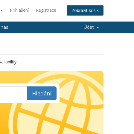
Přihlášení
Registrace
Zobrazit košík
 nás
Účet
lability.
Hledání