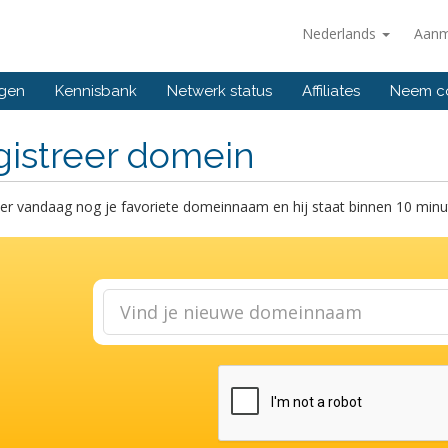
Nederlands
Aanm
ngen
Kennisbank
Netwerk status
Affiliates
Neem co
gistreer domein
er vandaag nog je favoriete domeinnaam en hij staat binnen 10 minut