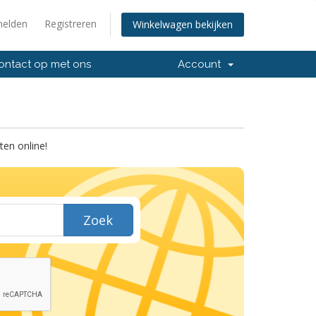
elden
Registreren
Winkelwagen bekijken
ntact op met ons
Account
en online!
Zoek