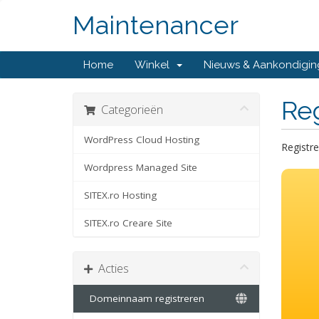
Maintenancer
Home
Winkel
Nieuws & Aankondigi
Re
Categorieën
WordPress Cloud Hosting
Registre
Wordpress Managed Site
SITEX.ro Hosting
SITEX.ro Creare Site
Acties
Domeinnaam registreren