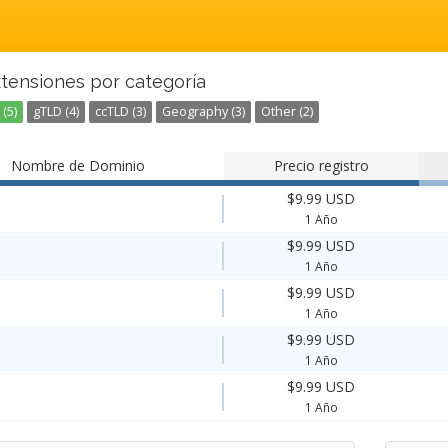
xtensiones por categoría
(5)
gTLD (4)
ccTLD (3)
Geography (3)
Other (2)
Nombre de Dominio
Precio registro
$9.99 USD
1 Año
$9.99 USD
1 Año
$9.99 USD
1 Año
$9.99 USD
1 Año
$9.99 USD
1 Año