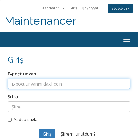
Azerbaijani
Giriş
Qeydiyyat
Səbətə bax
Maintenancer
Togg
navig
Giriş
E-poçt ünvanı
Şifrə
Yadda saxla
Şifrəmi unutdum?